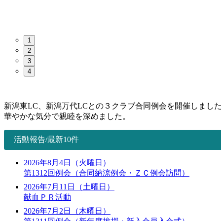
1
2
3
4
新潟東LC、新潟万代LCとの３クラブ合同例会を開催しました
華やかな気分で親睦を深めました。
活動報告/最新10件
2026年8月4日（火曜日）
第1312回例会（合同納涼例会・ＺＣ例会訪問）
2026年7月11日（土曜日）
献血ＰＲ活動
2026年7月2日（木曜日）