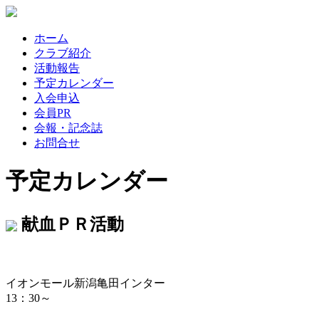
ホーム
クラブ紹介
活動報告
予定カレンダー
入会申込
会員PR
会報・記念誌
お問合せ
予定カレンダー
献血ＰＲ活動
イオンモール新潟亀田インター
13：30～