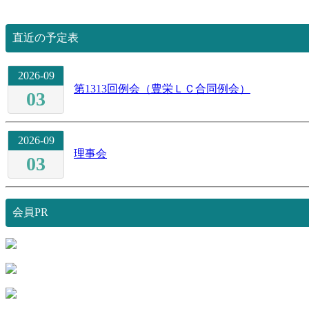
直近の予定表
2026-09
第1313回例会（豊栄ＬＣ合同例会）
03
2026-09
理事会
03
会員PR